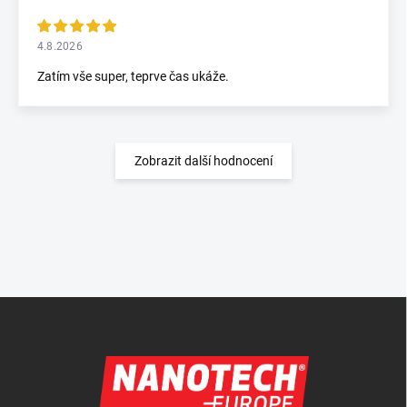
4.8.2026
Zatím vše super, teprve čas ukáže.
Zobrazit další hodnocení
Zápatí