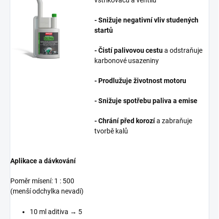
vstřikovačů a ventilů
- Snižuje negativní vliv studených
startů
- Čistí palivovou cestu
a odstraňuje
karbonové usazeniny
- Prodlužuje životnost motoru
- Snižuje spotřebu paliva a emise
- Chrání před korozí
a zabraňuje
tvorbě kalů
Aplikace a dávkování
Poměr mísení: 1 : 500
(menší odchylka nevadí)
10 ml aditiva → 5