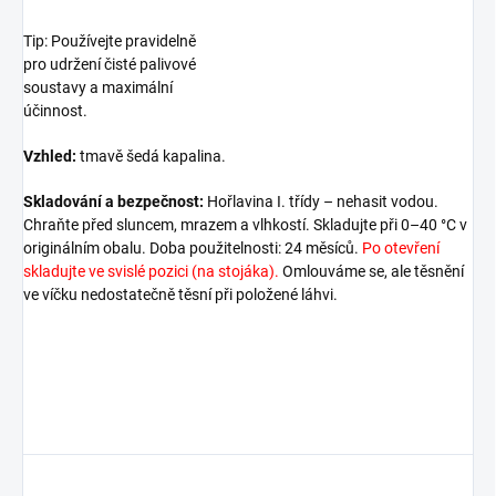
Tip: Používejte pravidelně
pro udržení čisté palivové
soustavy a maximální
účinnost.
Vzhled:
tmavě šedá kapalina.
Skladování a bezpečnost:
Hořlavina I. třídy – nehasit vodou.
Chraňte před sluncem, mrazem a vlhkostí. Skladujte při 0–40 °C v
originálním obalu. Doba použitelnosti: 24 měsíců.
Po otevření
skladujte ve svislé pozici (na stojáka).
Omlouváme se, ale těsnění
ve víčku nedostatečně těsní při položené láhvi.