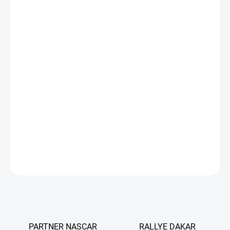
MŮŽEME DORUČIT DO:
ZVOLTE VARIANTU
−
+
Přidat do košíku
Multifunkční aditivum do všech typů benzínu
, které zvyšuje
mazivost, čistí palivový systém a prodlužuje životnost motoru.
Snižuje spotřebu paliva i škodlivé emise. Baleno v praktické láhvi s
aplikační nádobou a hlavicí.
DETAILNÍ INFORMACE
ZEPTAT SE
PARTNER NASCAR
RALLYE DAKAR