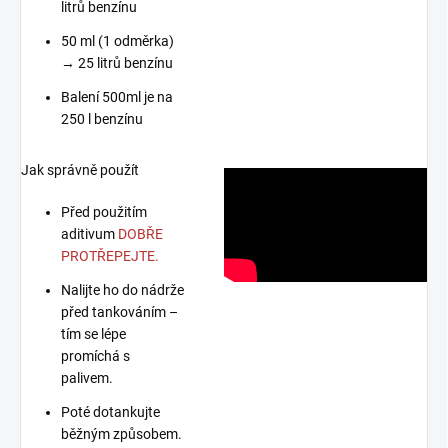
litrů benzínu
50 ml (1 odměrka)
→ 25 litrů benzínu
Balení 500ml je na
250 l benzínu
Jak správně použít
Před použitím
aditivum
DOBŘE
PROTŘEPEJTE.
Nalijte ho do nádrže
před tankováním –
tím se lépe
promíchá s
palivem.
Poté dotankujte
běžným způsobem.