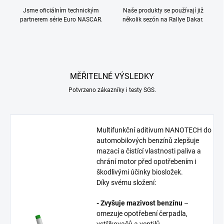
Jsme oficiálním technickým
Naše produkty se používají již
partnerem série Euro NASCAR.
několik sezón na Rallye Dakar.
MĚŘITELNÉ VÝSLEDKY
Potvrzeno zákazníky i testy SGS.
Multifunkční aditivum NANOTECH do
automobilových benzínů zlepšuje
mazací a čistící vlastnosti paliva a
chrání motor před opotřebením i
škodlivými účinky biosložek.
Díky svému složení:
- Zvyšuje mazivost benzínu
–
omezuje opotřebení čerpadla,