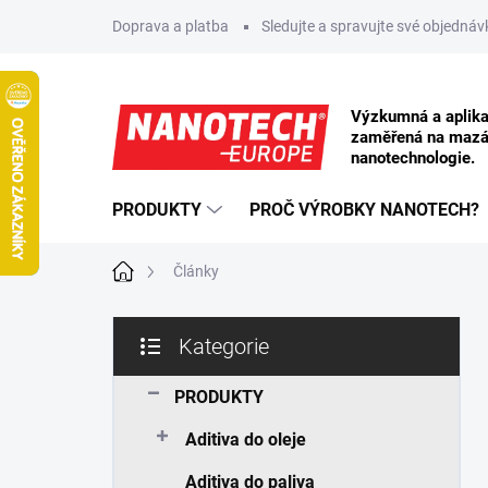
Přejít na obsah
Doprava a platba
Sledujte a spravujte své objednáv
PRODUKTY
PROČ VÝROBKY NANOTECH?
Domů
Články
Postranní panel
Kategorie
Přeskočit kategorie
PRODUKTY
Aditiva do oleje
Aditiva do paliva