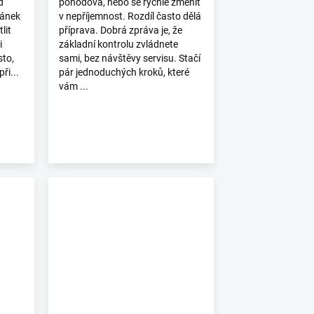
d
pohodová, nebo se rychle změnit
lánek
v nepříjemnost. Rozdíl často dělá
lit
příprava. Dobrá zpráva je, že
i
základní kontrolu zvládnete
sto,
sami, bez návštěvy servisu. Stačí
ři...
pár jednoduchých kroků, které
vám ...