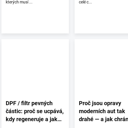
kterých musí ...
celé c...
DPF / filtr pevných
Proč jsou opravy
částic: proč se ucpává,
moderních aut tak
kdy regeneruje a jak
drahé — a jak chrán
ho chránit
motor déle