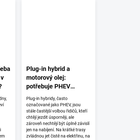
řeba
Plug-in hybrid a
 v
motorový olej:
?
potřebuje PHEV
olejovou přísadu?
dny,
Plug-in hybridy, často
eví
označované jako PHEV, jsou
stále častější volbou řidičů, kteří
chtějí jezdit úsporněji, ale
zároveň nechtějí být úplně závislí
i
jen na nabíjení. Na krátké trasy
hem
zvládnou jet čistě na elektřinu, na