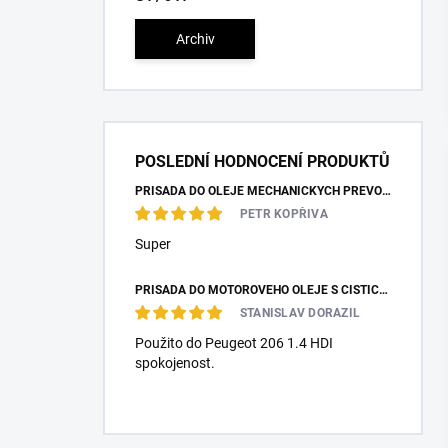
Archiv
POSLEDNÍ HODNOCENÍ PRODUKTŮ
PŘÍSADA DO OLEJE MECHANICKÝCH PŘEVODOVEK A DIFERENCIÁLU
PETR KOPŘIVA
Super
PŘÍSADA DO MOTOROVÉHO OLEJE S ČISTÍCÍM ÚČINKEM PRO NAFTOVÉ MOTORY
STANISLAV DORAZIL
Použito do Peugeot 206 1.4 HDI
spokojenost.