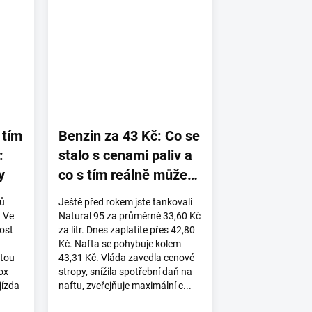
 tím
Benzin za 43 Kč: Co se
:
stalo s cenami paliv a
y
co s tím reálně můžete
udělat
čů
Ještě před rokem jste tankovali
. Ve
Natural 95 za průměrně 33,60 Kč
lost
za litr. Dnes zaplatíte přes 42,80
Kč. Nafta se pohybuje kolem
stou
43,31 Kč. Vláda zavedla cenové
ox
stropy, snížila spotřební daň na
jízda
naftu, zveřejňuje maximální c...