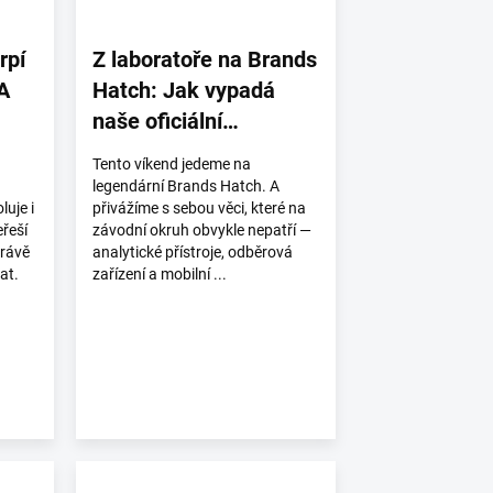
rpí
Z laboratoře na Brands
 A
Hatch: Jak vypadá
naše oficiální
technické partnerství s
Tento víkend jedeme na
NASCAR zevnitř
legendární Brands Hatch. A
uje i
přivážíme s sebou věci, které na
řeší
závodní okruh obvykle nepatří —
právě
analytické přístroje, odběrová
rat.
zařízení a mobilní ...