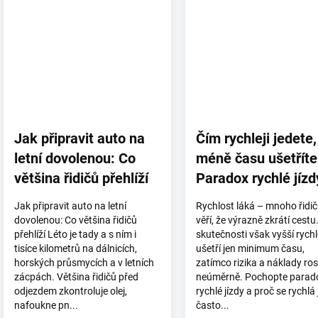
Jak připravit auto na
Čím rychleji jedete,
letní dovolenou: Co
méně času ušetříte
většina řidičů přehlíží
Paradox rychlé jízd
Jak připravit auto na letní
Rychlost láká – mnoho řidi
dovolenou: Co většina řidičů
věří, že výrazně zkrátí cestu
přehlíží Léto je tady a s ním i
skutečnosti však vyšší rych
tisíce kilometrů na dálnicích,
ušetří jen minimum času,
horských průsmycích a v letních
zatímco rizika a náklady ro
zácpách. Většina řidičů před
neúměrně. Pochopte parad
odjezdem zkontroluje olej,
rychlé jízdy a proč se rychlá 
nafoukne pn...
často...