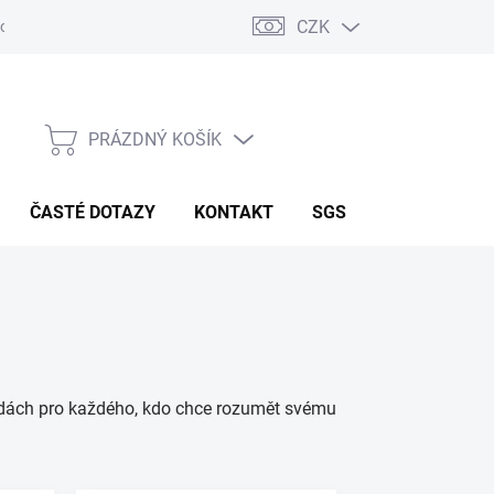
CZK
odpora
Zkušenosti zákazníků
Reference - strojírenství
Aktua
PRÁZDNÝ KOŠÍK
NÁKUPNÍ KOŠÍK
ČASTÉ DOTAZY
KONTAKT
SGS
sadách pro každého, kdo chce rozumět svému