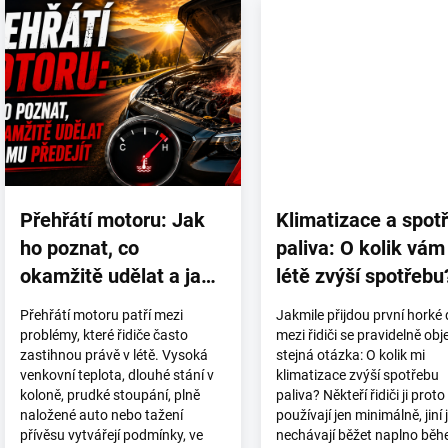
Přehřátí motoru: Jak
Klimatizace a spot
ho poznat, co
paliva: O kolik vám
okamžitě udělat a jak
létě zvýší spotřebu
mu předejít
Přehřátí motoru patří mezi
Jakmile přijdou první horké 
problémy, které řidiče často
mezi řidiči se pravidelně obj
zastihnou právě v létě. Vysoká
stejná otázka: O kolik mi
venkovní teplota, dlouhé stání v
klimatizace zvýší spotřebu
koloně, prudké stoupání, plně
paliva? Někteří řidiči ji proto
naložené auto nebo tažení
používají jen minimálně, jiní j
přívěsu vytvářejí podmínky, ve
nechávají běžet naplno bě