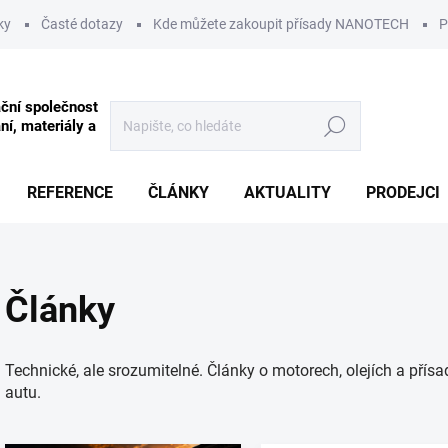
ky
Časté dotazy
Kde můžete zakoupit přísady NANOTECH
P
Hledat
REFERENCE
ČLÁNKY
AKTUALITY
PRODEJCI
Články
Technické, ale srozumitelné. Články o motorech, olejích a pří
autu.
Výpis článků