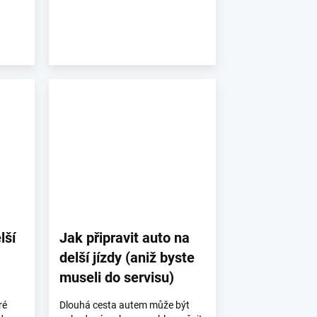
lší
Jak připravit auto na
delší jízdy (aniž byste
museli do servisu)
ré
Dlouhá cesta autem může být