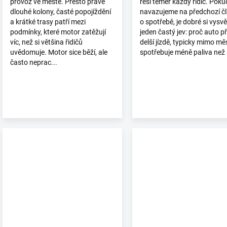
provoz ve městě. Přesto právě
řeší téměř každý řidič. Poku
dlouhé kolony, časté popojíždění
navazujeme na předchozí č
a krátké trasy patří mezi
o spotřebě, je dobré si vysvět
podmínky, které motor zatěžují
jeden častý jev: proč auto př
víc, než si většina řidičů
delší jízdě, typicky mimo mě
uvědomuje. Motor sice běží, ale
spotřebuje méně paliva než p
často neprac...