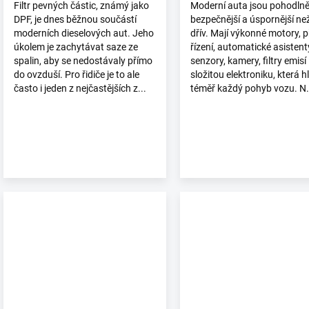
Filtr pevných částic, známý jako
Moderní auta jsou pohodlněj
DPF, je dnes běžnou součástí
bezpečnější a úspornější ne
moderních dieselových aut. Jeho
dřív. Mají výkonné motory, 
úkolem je zachytávat saze ze
řízení, automatické asistent
spalin, aby se nedostávaly přímo
senzory, kamery, filtry emisí 
do ovzduší. Pro řidiče je to ale
složitou elektroniku, která h
často i jeden z nejčastějších z...
téměř každý pohyb vozu. N.