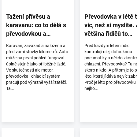
Tažení přívěsu a
Převodovka v létě t
karavanu: co to dělá s
víc, než si myslíte.
převodovkou a
většina řidičů to
motorem?
netuší.
Karavan, zavazadla naložená a
Před každým létem řidiči
před vámi stovky kilometrů. Auto
kontrolují olej, dofouknou
může na první pohled fungovat
pneumatiky a někdo zkontrol
úplně stejně jako při běžné jízdě.
chlazení. Převodovka? Tu ne
Ve skutečnosti ale motor,
skoro nikdo. A přitom je to 
převodovka i chladicí systém
léto, které jí dává nejvíc zab
pracují pod výrazně vyšší zátěží.
Proč je léto pro převodovku
Ta...
nejho...