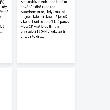
ší,
Masarykův okruh — od letoška
ž kdy
nově oficiálně Creditas
přesné
Autodrom Brno, i když mu tak
y,
stejně nikdo neřekne — žije celý
i
víkend. Loni se po pětileté pauze
lídá
MotoGP vrátilo do Brna a
..
přilákalo 219 544 diváků za tři
dny. Je to dru...