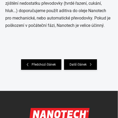
zjištění nedostatku převodovky (tvrdé řazení, cukání,
hluk…) doporučujeme použít aditiva do oleje Nanotech
pro mechanické, nebo automatické převodovky. Pokud je
poškození v počáteční fázi, Nanotech je velice účinný.
Předchozí článek
Další článek
Zápatí