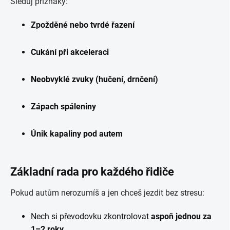
Sleduj příznaky:
Zpožděné nebo tvrdé řazení
Cukání při akceleraci
Neobvyklé zvuky (hučení, drnčení)
Zápach spáleniny
Únik kapaliny pod autem
Základní rada pro každého řidiče
Pokud autům nerozumíš a jen chceš jezdit bez stresu:
Nech si převodovku zkontrolovat
aspoň jednou za
1–2 roky
.