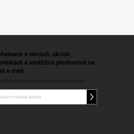
nformace o slevách, akcích,
ovinkách a soutěžích přednostně na
áš e-mail
staňte s námi v kontaktu a nenechte si nic ujít!
Přihlásit se
ožením e-mailu souhlasíte s
podmínkami ochrany
obních údajů