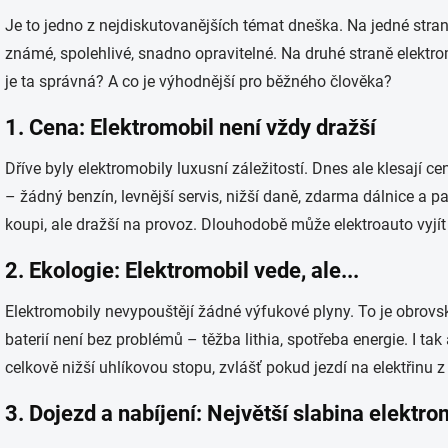
Je to jedno z nejdiskutovanějších témat dneška. Na jedné str
známé, spolehlivé, snadno opravitelné. Na druhé straně elektrom
je ta správná? A co je výhodnější pro běžného člověka?
1. Cena: Elektromobil není vždy dražší
Dříve byly elektromobily luxusní záležitostí. Dnes ale klesají c
– žádný benzín, levnější servis, nižší daně, zdarma dálnice a pa
koupi, ale dražší na provoz. Dlouhodobě může elektroauto vyjít 
2. Ekologie: Elektromobil vede, ale...
Elektromobily nevypouštějí žádné výfukové plyny. To je obrovs
baterií není bez problémů – těžba lithia, spotřeba energie. I tak
celkově nižší uhlíkovou stopu, zvlášť pokud jezdí na elektřinu z
3. Dojezd a nabíjení: Největší slabina elektr