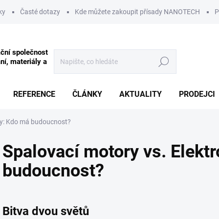
ky
Časté dotazy
Kde můžete zakoupit přísady NANOTECH
P
Hledat
REFERENCE
ČLÁNKY
AKTUALITY
PRODEJCI
ily: Kdo má budoucnost?
Spalovací motory vs. Elekt
budoucnost?
Bitva dvou světů