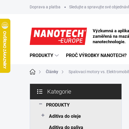
Přejít na obsah
Doprava a platba
Sledujte a spravujte své objednáv
PRODUKTY
PROČ VÝROBKY NANOTECH?
Domů
Články
Spalovací motory vs. Elektromob
Postranní panel
Kategorie
Přeskočit kategorie
PRODUKTY
Aditiva do oleje
Aditiva do paliva