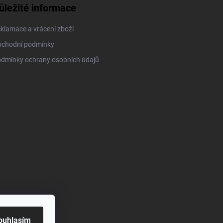
ůležité informace
klamace a vrácení zboží
chodní podmínky
dmínky ochrany osobních údajů
ouhlasím