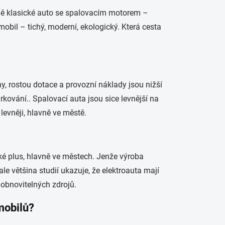
aně klasické auto se spalovacím motorem –
obil – tichý, moderní, ekologický. Která cesta
eny, rostou dotace a provozní náklady jsou nižší
rkování.. Spalovací auta jsou sice levnější na
levněji, hlavně ve městě.
ké plus, hlavně ve městech. Jenže výroba
 ale většina studií ukazuje, že elektroauta mají
 obnovitelných zdrojů.
omobilů?