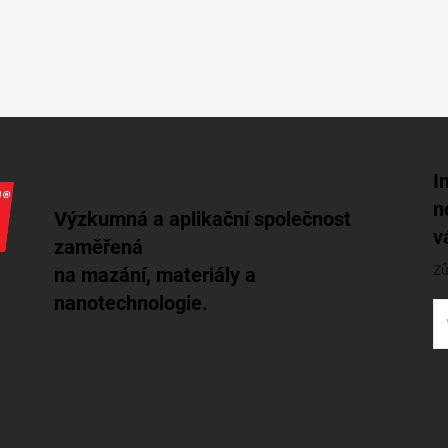
I
n
Výzkumná a aplikační společnost
v
zaměřená
Zů
na mazání, materiály a
nanotechnologie.
Vl
os