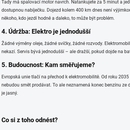
Tady má spalovací motor navrch. Natankujete za 5 minut a jede
dostupnou nabíječku. Dojezd kolem 400 km dnes není výjimkou, 
někoho, kdo jezdí hodně a daleko, to může být problém.
4. Údržba: Elektro je jednodušší
Žádné výměny oleje, žádné svíčky, žádné rozvody. Elektromobil
nekazí. Servis bývá jednodušší – ale dražší, pokud dojde na bat
5. Budoucnost: Kam směřujeme?
Evropská unie tlačí na přechod k elektromobilitě. Od roku 20
nebudou smět prodávat. To ale neznamená konec benzínu ze d
je jasný.
Co si z toho odnést?