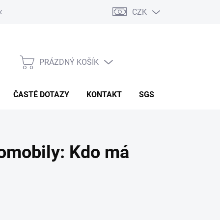
CZK
odpora
Zkušenosti zákazníků
Reference - strojírenství
Aktua
PRÁZDNÝ KOŠÍK
NÁKUPNÍ KOŠÍK
ČASTÉ DOTAZY
KONTAKT
SGS
romobily: Kdo má