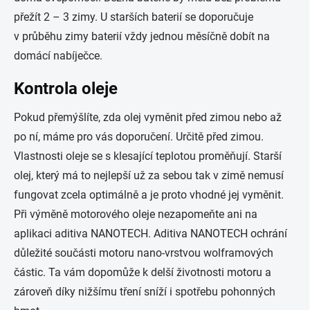
přežít 2 – 3 zimy. U starších baterií se doporučuje
v průběhu zimy baterií vždy jednou měsíčně dobít na
domácí nabíječce.
Kontrola oleje
Pokud přemýšlíte, zda olej vyměnit před zimou nebo až
po ní, máme pro vás doporučení. Určitě před zimou.
Vlastnosti oleje se s klesající teplotou proměňují. Starší
olej, který má to nejlepší už za sebou tak v zimě nemusí
fungovat zcela optimálně a je proto vhodné jej vyměnit.
Při výměně motorového oleje nezapomeňte ani na
aplikaci aditiva NANOTECH. Aditiva NANOTECH ochrání
důležité součásti motoru nano-vrstvou wolframových
částic. Ta vám dopomůže k delší životnosti motoru a
zároveň díky nižšímu tření sníží i spotřebu pohonných