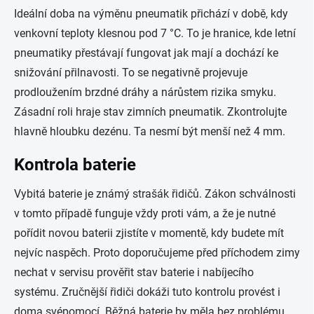
Ideální doba na výměnu pneumatik přichází v době, kdy
venkovní teploty klesnou pod 7 °C. To je hranice, kde letní
pneumatiky přestávají fungovat jak mají a dochází ke
snižování přilnavosti. To se negativně projevuje
prodloužením brzdné dráhy a nárůstem rizika smyku.
Zásadní roli hraje stav zimních pneumatik. Zkontrolujte
hlavně hloubku dezénu. Ta nesmí být menší než 4 mm.
Kontrola baterie
Vybitá baterie je známý strašák řidičů. Zákon schválnosti
v tomto případě funguje vždy proti vám, a že je nutné
pořídit novou baterii zjistíte v momentě, kdy budete mít
nejvíc naspěch. Proto doporučujeme před příchodem zimy
nechat v servisu prověřit stav baterie i nabíjecího
systému. Zručnější řidiči dokáži tuto kontrolu provést i
doma svépomocí. Běžná baterie by měla bez problému