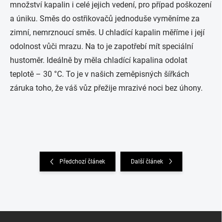
množství kapalin i celé jejich vedení, pro případ poškození
a úniku. Směs do ostřikovačů jednoduše vyměníme za
zimní, nemrznoucí směs. U chladící kapalin měříme i její
odolnost vůči mrazu. Na to je zapotřebí mít speciální
hustoměr. Ideálně by měla chladící kapalina odolat
teplotě – 30 °C. To je v našich zeměpisných šířkách
záruka toho, že váš vůz přežije mrazivé noci bez úhony.
Předchozí článek
Další článek
Zápatí