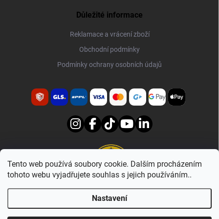
Důležité informace
Reklamace a vrácení zboží
Obchodní podmínky
Podmínky ochrany osobních údajů
Tento web používá soubory cookie. Dalším procházením
tohoto webu vyjadřujete souhlas s jejich používáním..
www.nanotech-europe.cz
shop.nanotech-europe.eu
Nastavení
Copyright 2026
NANOTECH-EUROPE
. Všechna práva vyhrazena.
Upravit