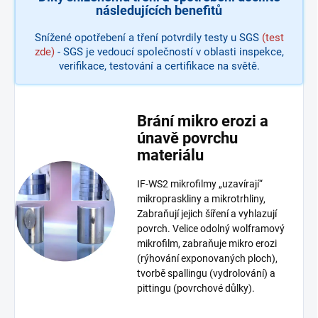
následujících benefitů
Snížené opotřebení a tření potvrdily testy u SGS
(test
zde)
- SGS je vedoucí společností v oblasti inspekce,
verifikace, testování a certifikace na světě.
Brání mikro erozi a
únavě povrchu
materiálu
IF-WS2 mikrofilmy „uzavírají“
mikropraskliny a mikrotrhliny,
Zabraňují jejich šíření a vyhlazují
povrch. Velice odolný wolframový
mikrofilm, zabraňuje mikro erozi
(rýhování exponovaných ploch),
tvorbě spallingu (vydrolování) a
pittingu (povrchové důlky).