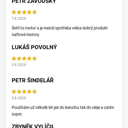
PETR ZAVODSKY
7.8.2026
Šetři to motor a je menší spotřeba velice dobrý produkt
naftové motory.
LUKÁŠ POVOLNÝ
5.8.2026
PETR ŠINDELÁŘ
5.8.2026
Používám už několik let jak do benzínu tak do oleje a zatím
super.
ZBYNĚK VYLÍČIL