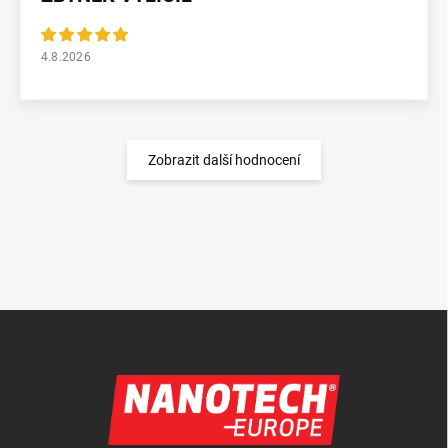
4.8.2026
Zobrazit další hodnocení
Zápatí