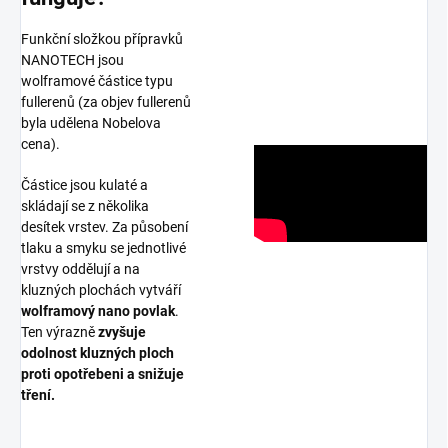
Funkční složkou přípravků
NANOTECH jsou
wolframové částice typu
fullerenů (za objev fullerenů
byla udělena Nobelova
cena).
Částice jsou kulaté a
skládají se z několika
desítek vrstev. Za působení
tlaku a smyku se jednotlivé
vrstvy oddělují a na
kluzných plochách vytváří
wolframový nano povlak
.
Ten výrazně
zvyšuje
odolnost kluzných ploch
proti opotřebeni a snižuje
tření.