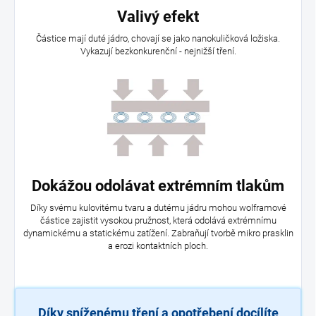
Valivý efekt
Částice mají duté jádro, chovají se jako nanokuličková ložiska.
Vykazují bezkonkurenční - nejnižší tření.
Dokážou odolávat extrémním tlakům
Díky svému kulovitému tvaru a dutému jádru mohou wolframové
částice zajistit vysokou pružnost, která odolává extrémnímu
dynamickému a statickému zatížení. Zabraňují tvorbě mikro prasklin
a erozi kontaktních ploch.
Díky sníženému tření a opotřebení docílíte