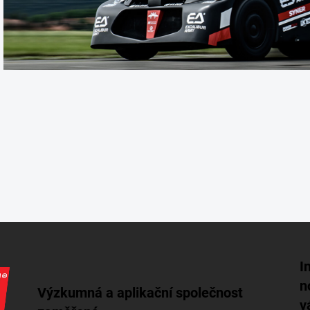
I
n
Výzkumná a aplikační společnost
v