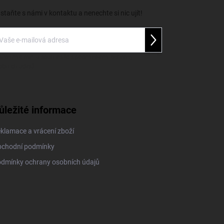
staňte s námi v kontaktu a nenechte si nic ujít!
Přihlásit se
ožením e-mailu souhlasíte s
podmínkami ochrany
obních údajů
ůležité informace
klamace a vrácení zboží
chodní podmínky
dmínky ochrany osobních údajů