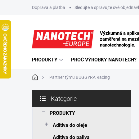
Přejít na obsah
Doprava a platba
Sledujte a spravujte své objednáv
PRODUKTY
PROČ VÝROBKY NANOTECH?
Domů
Partner týmu BUGGYRA Racing
Postranní panel
Kategorie
Přeskočit kategorie
PRODUKTY
Aditiva do oleje
Aditiva do paliva