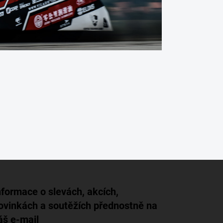
nformace o slevách, akcích,
ovinkách a soutěžích přednostně na
áš e-mail