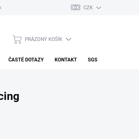
CZK
odpora
Zkušenosti zákazníků
Reference - strojírenství
Aktua
PRÁZDNÝ KOŠÍK
NÁKUPNÍ KOŠÍK
ČASTÉ DOTAZY
KONTAKT
SGS
cing