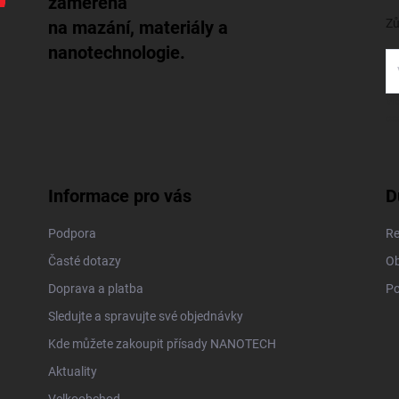
zaměřená
Zů
na mazání, materiály a
nanotechnologie.
Vl
os
Informace pro vás
D
Podpora
Re
Časté dotazy
Ob
Doprava a platba
Po
Sledujte a spravujte své objednávky
Kde můžete zakoupit přísady NANOTECH
Aktuality