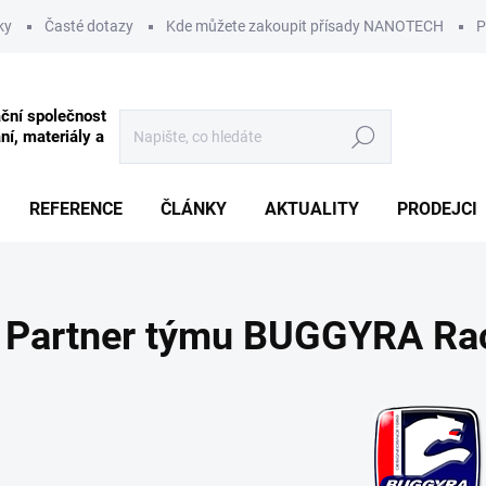
ky
Časté dotazy
Kde můžete zakoupit přísady NANOTECH
P
Hledat
REFERENCE
ČLÁNKY
AKTUALITY
PRODEJCI
Partner týmu BUGGYRA Ra