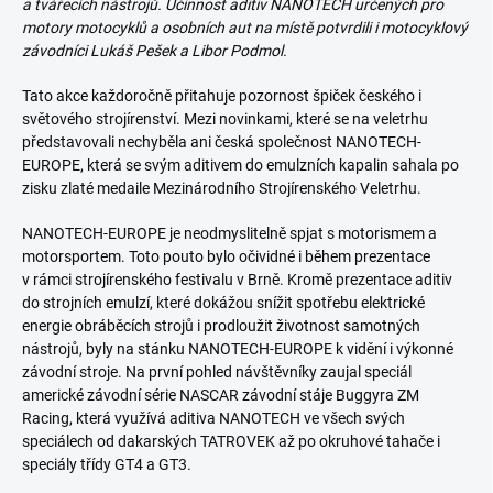
a tvářecích nástrojů. Účinnost aditiv NANOTECH určených pro
motory motocyklů a osobních aut na místě potvrdili i motocyklový
závodníci Lukáš Pešek a Libor Podmol.
Tato akce každoročně přitahuje pozornost špiček českého i
světového strojírenství. Mezi novinkami, které se na veletrhu
představovali nechyběla ani česká společnost NANOTECH-
EUROPE, která se svým aditivem do emulzních kapalin sahala po
zisku zlaté medaile Mezinárodního Stro
jírenského
Veletrhu.
NANOTECH-EUROPE je neodmyslitelně spjat
s
motorismem a
motorsportem. Toto pouto bylo očividné i během prezentace
v rámci strojírenského festivalu v Brně. Krom
ě
prezentace aditiv
do strojních emulzí, které dokážou snížit spotřebu elektrické
energie obráběcích strojů i prodloužit životnost samotných
nástrojů, byly na stánku NANOTECH-EUROPE k vidění i výkonné
závodní stroje. Na první pohled návštěvníky zaujal speciál
americké závodní série NASCAR závodní stáje Buggyra ZM
Racing, která využívá aditiva NANOTECH ve všech svých
speciálech od dakarských TAT
ROVEK
až po okruhové tahače i
speciály třídy GT4 a GT3.