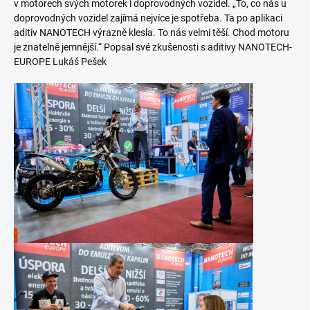
v motorech svých motorek i doprovodných vozidel. „To, co nás u
doprovodných vozidel zajímá nejvíce je spotřeba. Ta po aplikaci
aditiv NANOTECH výrazně klesla. To nás velmi těší. Chod motoru
je znatelně jemnější.“ Popsal své zkušenosti s aditivy NANOTECH-
EUROPE Lukáš Pešek