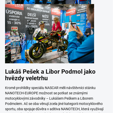
Lukáš Pešek a Libor Podmol jako
hvězdy veletrhu
Krom
ě
prohlídky speciálu NASCAR měli návštěvníci stánku
NANOTECH-EUROPE možnost se potkat se známými
motocyklovými závodníky – Lukášem Peškem a Liborem
Podmolem. Ač se oba věnují zcela jiné kategorii motocyklového
sportu, oba spojuje důvěra v aditiva NANOTECH, která využívají