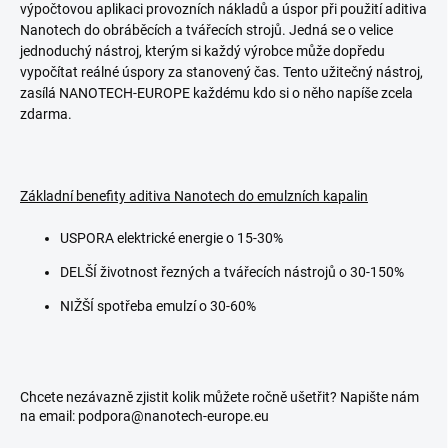
výpočtovou aplikaci provozních nákladů a úspor při použití aditiva
Nanotech
do obráběcích a tvářecích strojů.
Jedná se o velice
jednoduchý nástroj, kterým si každý výrobce může dopředu
vypočítat reálné úspory za stanovený čas. Tento užitečný nástroj,
zasílá NANOTECH-EUROPE každému kdo si o něho napíše zcela
zdarma.
Základní benefity aditiva Nanotech do emulzních kapalin
USPORA elektrické energie o 15-30%
DELŠÍ životnost řezných a tvářecích nástrojů o 30-150%
NIŽŠÍ spotřeba emulzí o 30-60%
Chcete nezávazně zjistit kolik můžete ročně ušetřit? Napište nám
na em
ail: podpora@nanotech-europe.eu