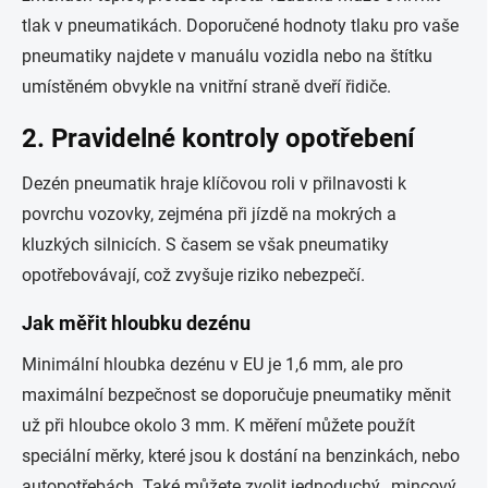
tlak v pneumatikách. Doporučené hodnoty tlaku pro vaše
pneumatiky najdete v manuálu vozidla nebo na štítku
umístěném obvykle na vnitřní straně dveří řidiče.
2. Pravidelné kontroly opotřebení
Dezén pneumatik hraje klíčovou roli v přilnavosti k
povrchu vozovky, zejména při jízdě na mokrých a
kluzkých silnicích. S časem se však pneumatiky
opotřebovávají, což zvyšuje riziko nebezpečí.
Jak měřit hloubku dezénu
Minimální hloubka dezénu v EU je 1,6 mm, ale pro
maximální bezpečnost se doporučuje pneumatiky měnit
už při hloubce okolo 3 mm. K měření můžete použít
speciální měrky, které jsou k dostání na benzinkách, nebo
autopotřebách. Také můžete zvolit jednoduchý „mincový