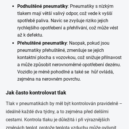
Podhuštěné pneumatiky
: Pneumatiky s nízkým
tlakem mají větší valivý odpor, což vede k vyšší
spotřebě paliva. Navíc se zvyšuje riziko jejich
rychlejšího opotřebení a přehřívání, což může vést
až k defektu.
Přehuštěné pneumatiky
: Naopak, pokud jsou
pneumatiky přehuštěné, zmenšuje se jejich
kontaktní plocha s vozovkou, což snižuje přilnavost
a může způsobit nerovnoměrné opotřebení dezénu.
Vozidlo je méně pohodlné a také se hůř ovládá,
zejména na nerovném povrchu.
Jak často kontrolovat tlak
Tlak v pneumatikách by měl být kontrolován pravidelně –
ideálně každé dva týdny, a to zejména před delšími
cestami. Kontrola tlaku je důležitá i při výraznějších
změnách teplot, protože teplota vzduchu může ovlivnit