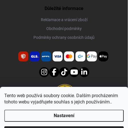
Důležité informace
Reklamace a vrácení zboží
Obchodní podmínky
Podmínky ochrany osobních údajů
Tento web používá soubory cookie. Dalším procházením
tohoto webu vyjadřujete souhlas s jejich používáním..
www.nanotech-europe.cz
shop.nanotech-europe.eu
Nastavení
Copyright 2026
NANOTECH-EUROPE
. Všechna práva vyhrazena.
Upravit