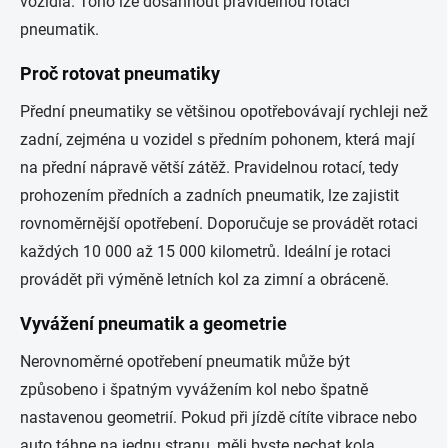
vozidla. Toho lze dosáhnout pravidelnou rotací
pneumatik.
Proč rotovat pneumatiky
Přední pneumatiky se většinou opotřebovávají rychleji než
zadní, zejména u vozidel s předním pohonem, která mají
na přední nápravě větší zátěž. Pravidelnou rotací, tedy
prohozením předních a zadních pneumatik, lze zajistit
rovnoměrnější opotřebení. Doporučuje se provádět rotaci
každých 10 000 až 15 000 kilometrů. Ideální je rotaci
provádět při výměně letních kol za zimní a obráceně.
Vyvážení pneumatik a geometrie
Nerovnoměrné opotřebení pneumatik může být
způsobeno i špatným vyvážením kol nebo špatně
nastavenou geometrií. Pokud při jízdě cítíte vibrace nebo
auto táhne na jednu stranu, měli byste nechat kola